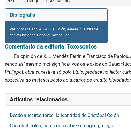
Nº
Bibliografía
Philippot Abeledo, A. (
2006
).
Colón, galego. O almirante
das mil facianas
. Editorial Toxosoutos.
Comentario da editorial
Toxosoutos
En opinión de X.L. Mendéz Ferrín e Francisco de Pablos,
sendo así mesmo moi significativos os eloxios do Catedráti
Philippot, obra suxestiva só polo título, produce no lector c
obxectiva do material posto ao alcance do erudito historiador
Artículos relacionados
Desde nuestros foros: la identidad de Cristóbal Colón
Cristóbal Colón, una teoría sobre su origen gallego