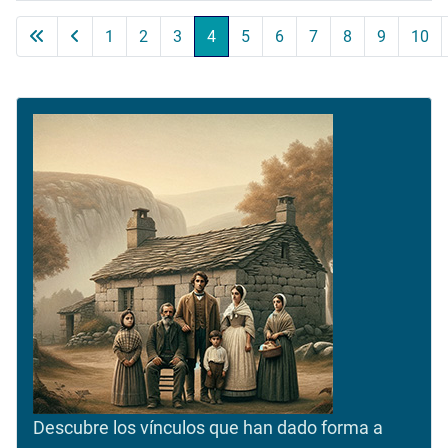
Artículos
1
2
3
4
5
6
7
8
9
10
Página 4 de 11
Descubre los vínculos que han dado forma a