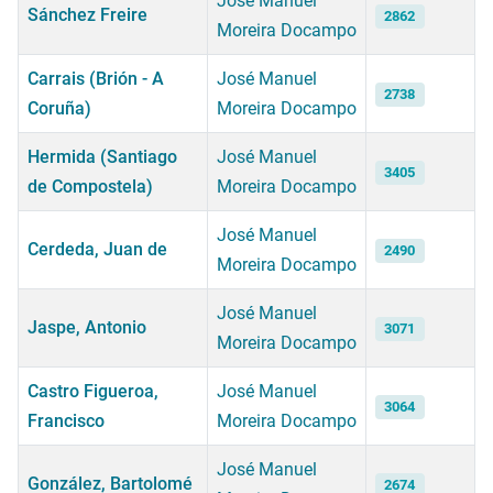
José Manuel
Sánchez Freire
2862
Moreira Docampo
Carrais (Brión - A
José Manuel
2738
Coruña)
Moreira Docampo
Hermida (Santiago
José Manuel
3405
de Compostela)
Moreira Docampo
José Manuel
Cerdeda, Juan de
2490
Moreira Docampo
José Manuel
Jaspe, Antonio
3071
Moreira Docampo
Castro Figueroa,
José Manuel
3064
Francisco
Moreira Docampo
José Manuel
González, Bartolomé
2674