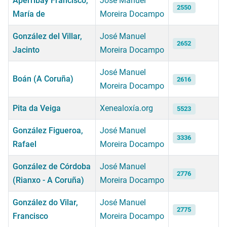
Aperribay Francisco,
José Manuel
2550
María de
Moreira Docampo
González del Villar,
José Manuel
2652
Jacinto
Moreira Docampo
José Manuel
Boán (A Coruña)
2616
Moreira Docampo
Pita da Veiga
Xenealoxía.org
5523
González Figueroa,
José Manuel
3336
Rafael
Moreira Docampo
González de Córdoba
José Manuel
2776
(Rianxo - A Coruña)
Moreira Docampo
González do Vilar,
José Manuel
2775
Francisco
Moreira Docampo