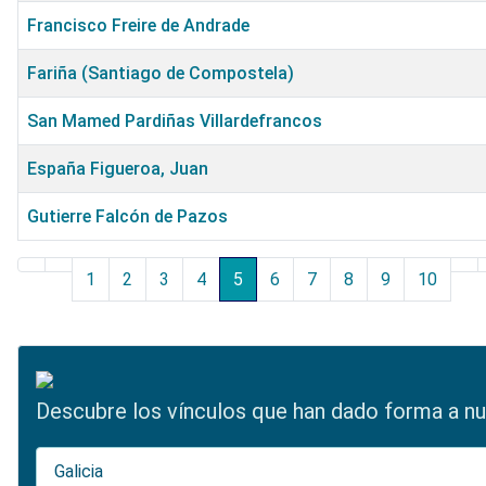
Francisco Freire de Andrade
Fariña (Santiago de Compostela)
San Mamed Pardiñas Villardefrancos
España Figueroa, Juan
Gutierre Falcón de Pazos
Artículos
1
2
3
4
5
6
7
8
9
10
Descubre los vínculos que han dado forma a nues
Galicia