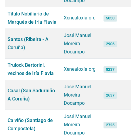
Docampo
Titulo Nobiliario de
Xenealoxía.org
5050
Marqués de Iria Flavia
José Manuel
Santos (Ribeira - A
Moreira
2906
Coruña)
Docampo
Trulock Bertorini,
Xenealoxía.org
8237
vecinos de Iría Flavia
José Manuel
Casal (San Sadurniño
Moreira
2637
A Coruña)
Docampo
José Manuel
Calviño (Santiago de
Moreira
2725
Compostela)
Docampo