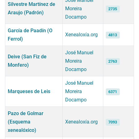
José Manuel
Silvestre Martínez de
Moreira
2735
Araujo (Padrón)
Docampo
García de Paadín (O
Xenealoxía.org
4813
Ferrol)
José Manuel
Deive (San Fiz de
Moreira
2763
Monfero)
Docampo
José Manuel
Marqueses de Leis
Moreira
6371
Docampo
Pazo de Golmar
(Esquema
Xenealoxía.org
7093
xenealóxico)