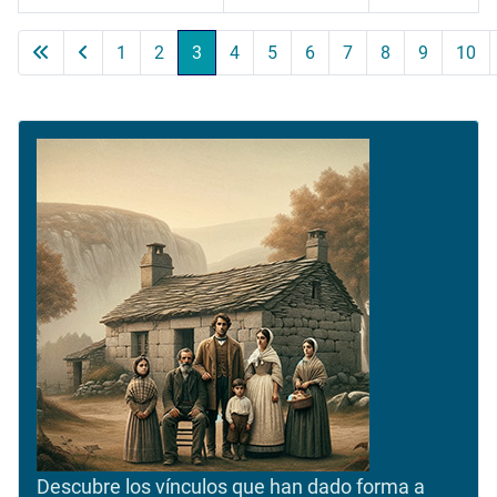
Artículos
1
2
3
4
5
6
7
8
9
10
Página 3 de 11
Descubre los vínculos que han dado forma a