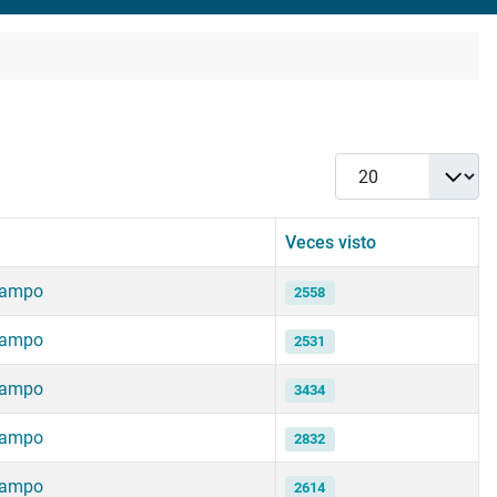
Cantidad
Veces visto
campo
2558
campo
2531
campo
3434
campo
2832
campo
2614