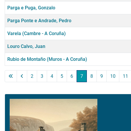
Parga e Puga, Gonzalo
Parga Ponte e Andrade, Pedro
Varela (Cambre - A Coruña)
Louro Calvo, Juan
Rubio de Montaño (Muros - A Coruña)
Artículos
2
3
4
5
6
7
8
9
10
11