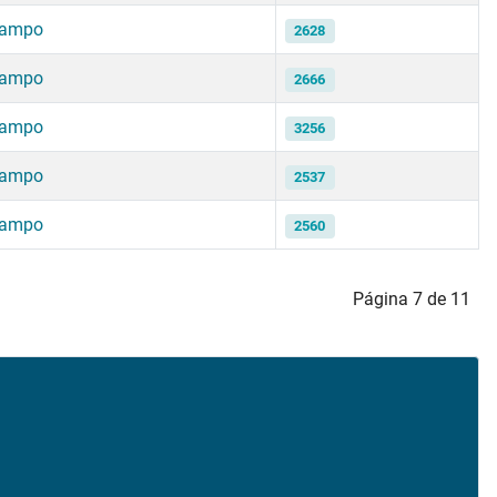
campo
2628
campo
2666
campo
3256
campo
2537
campo
2560
Página 7 de 11