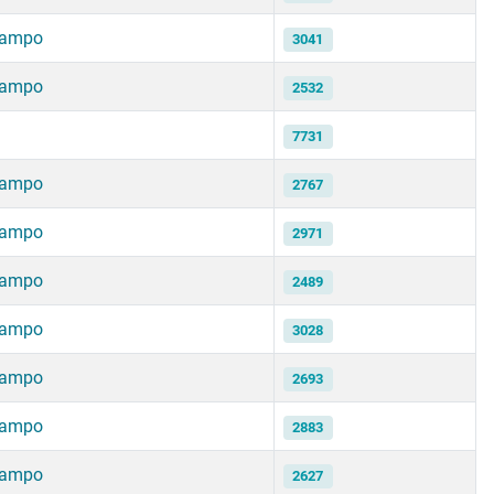
campo
3041
campo
2532
7731
campo
2767
campo
2971
campo
2489
campo
3028
campo
2693
campo
2883
campo
2627