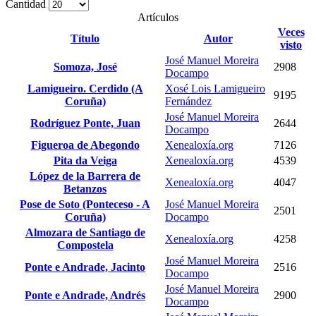
Cantidad
Artículos
Veces
Título
Autor
visto
José Manuel Moreira
Somoza, José
2908
Docampo
Lamigueiro. Cerdido (A
Xosé Lois Lamigueiro
9195
Coruña)
Fernández
José Manuel Moreira
Rodríguez Ponte, Juan
2644
Docampo
Figueroa de Abegondo
Xenealoxía.org
7126
Pita da Veiga
Xenealoxía.org
4539
López de la Barrera de
Xenealoxía.org
4047
Betanzos
Pose de Soto (Ponteceso - A
José Manuel Moreira
2501
Coruña)
Docampo
Almozara de Santiago de
Xenealoxía.org
4258
Compostela
José Manuel Moreira
Ponte e Andrade, Jacinto
2516
Docampo
José Manuel Moreira
Ponte e Andrade, Andrés
2900
Docampo