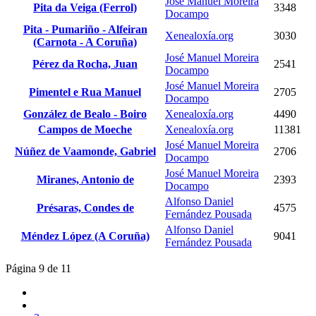
José Manuel Moreira
Pita da Veiga (Ferrol)
3348
Docampo
Pita - Pumariño - Alfeiran
Xenealoxía.org
3030
(Carnota - A Coruña)
José Manuel Moreira
Pérez da Rocha, Juan
2541
Docampo
José Manuel Moreira
Pimentel e Rua Manuel
2705
Docampo
González de Bealo - Boiro
Xenealoxía.org
4490
Campos de Moeche
Xenealoxía.org
11381
José Manuel Moreira
Núñez de Vaamonde, Gabriel
2706
Docampo
José Manuel Moreira
Miranes, Antonio de
2393
Docampo
Alfonso Daniel
Présaras, Condes de
4575
Fernández Pousada
Alfonso Daniel
Méndez López (A Coruña)
9041
Fernández Pousada
Página 9 de 11