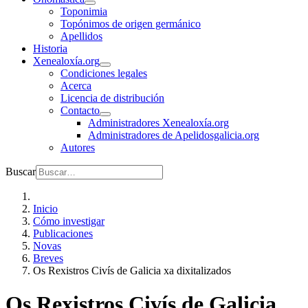
Toponimia
Topónimos de origen germánico
Apellidos
Historia
Xenealoxía.org
Condiciones legales
Acerca
Licencia de distribución
Contacto
Administradores Xenealoxía.org
Administradores de Apelidosgalicia.org
Autores
Buscar
Inicio
Cómo investigar
Publicaciones
Novas
Breves
Os Rexistros Civís de Galicia xa dixitalizados
Os Rexistros Civís de Galicia