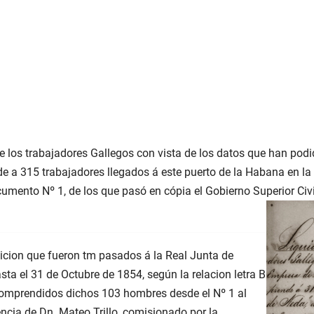
de los trabajadores Gallegos con vista de los datos que han pod
 a 315 trabajadores llegados á este puerto de la Habana en la f
umento Nº 1, de los que pasó en cópia el Gobierno Superior Civil
icion que fueron tm pasados á la Real Junta de
ta el 31 de Octubre de 1854, según la relacion letra B
comprendidos dichos 103 hombres desde el Nº 1 al
encia de Dn. Mateo Trillo, comisionado por la