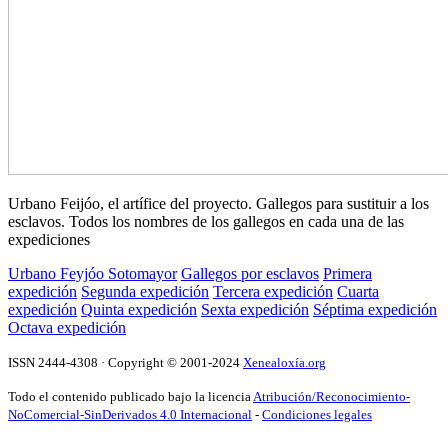
Urbano Feijóo, el artífice del proyecto. Gallegos para sustituir a los
esclavos. Todos los nombres de los gallegos en cada una de las
expediciones
Urbano Feyjóo Sotomayor
Gallegos por esclavos
Primera
expedición
Segunda expedición
Tercera expedición
Cuarta
expedición
Quinta expedición
Sexta expedición
Séptima expedición
Octava expedición
ISSN 2444-4308 · Copyright © 2001-2024
Xenealoxía.org
Todo el contenido publicado bajo la licencia
Atribución/Reconocimiento-
NoComercial-SinDerivados 4.0 Internacional
-
Condiciones legales