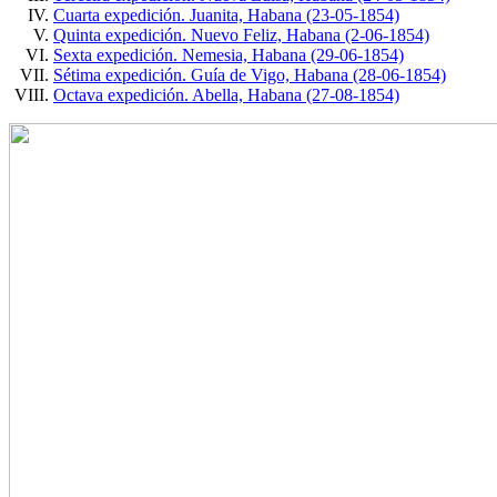
Cuarta expedición. Juanita, Habana (23-05-1854)
Quinta expedición. Nuevo Feliz, Habana (2-06-1854)
Sexta expedición. Nemesia, Habana (29-06-1854)
Sétima expedición. Guía de Vigo, Habana (28-06-1854)
Octava expedición. Abella, Habana (27-08-1854)