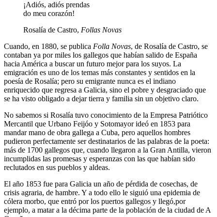
¡Adiós, adiós prendas
do meu corazón!
Rosalía de Castro,
Follas Novas
Cuando, en 1880, se publica
Folla Novas
, de Rosalía de Castro, se
contaban ya por miles los gallegos que habían salido de España
hacia América a buscar un futuro mejor para los suyos. La
emigración es uno de los temas más constantes y sentidos en la
poesía de Rosalía; pero su emigrante nunca es el indiano
enriquecido que regresa a Galicia, sino el pobre y desgraciado que
se ha visto obligado a dejar tierra y familia sin un objetivo claro.
No sabemos si Rosalía tuvo conocimiento de la Empresa Patriótico
Mercantil que Urbano Feijóo y Sotomayor ideó en 1853 para
mandar mano de obra gallega a Cuba, pero aquellos hombres
pudieron perfectamente ser destinatarios de las palabras de la poeta:
más de 1700 gallegos que, cuando llegaron a la Gran Antilla, vieron
incumplidas las promesas y esperanzas con las que habían sido
reclutados en sus pueblos y aldeas.
El año 1853 fue para Galicia un año de pérdida de cosechas, de
crisis agraria, de hambre. Y a todo ello le siguió una epidemia de
cólera morbo, que entró por los puertos gallegos y llegó,por
ejemplo, a matar a la décima parte de la población de la ciudad de A